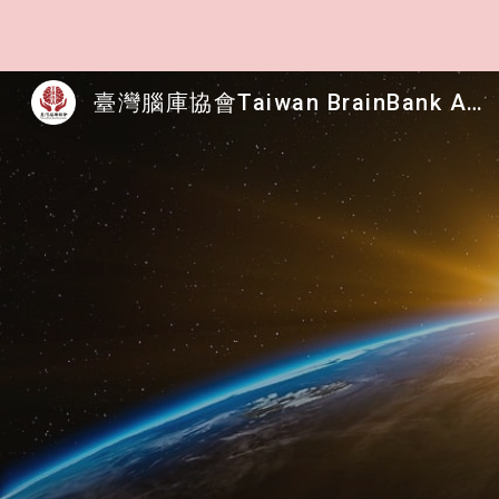
Sk
臺灣腦庫協會Taiwan BrainBank Assoc. - Brain Donation: A Gift for Future Generations