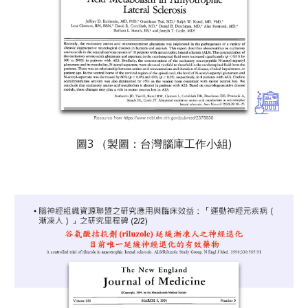
圖3 （製圖：台灣腦庫工作小組)