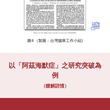
圖4 （製圖：台灣腦庫工作小組)
以「阿茲海默症」之研究突破為
例
（
瞭解詳情
）