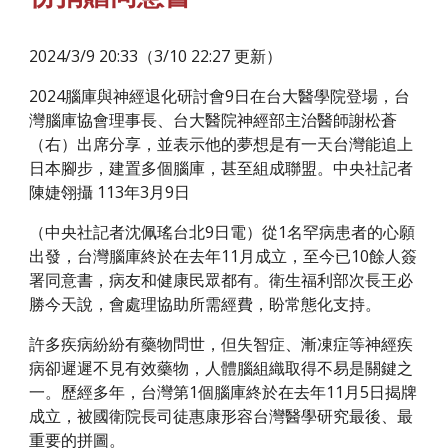
2024/3/9 20:33（3/10 22:27 更新）
2024腦庫與神經退化研討會9日在台大醫學院登場，台
灣腦庫協會理事長、台大醫院神經部主治醫師謝松蒼
（右）出席分享，並表示他的夢想是有一天台灣能追上
日本腳步，建置多個腦庫，甚至組成聯盟。中央社記者
陳婕翎攝 113年3月9日
（中央社記者沈佩瑤台北9日電）從1名罕病患者的心願
出發，台灣腦庫終於在去年11月成立，至今已10餘人簽
署同意書，病友和健康民眾都有。衛生福利部次長王必
勝今天說，會處理協助所需經費，盼常態化支持。
許多疾病紛紛有藥物問世，但失智症、漸凍症等神經疾
病卻遲遲不見有效藥物，人體腦組織取得不易是關鍵之
一。歷經多年，台灣第1個腦庫終於在去年11月5日揭牌
成立，被國衛院長司徒惠康形容台灣醫學研究最後、最
重要的拼圖。