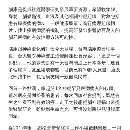
腦庫是促成神經醫學研究發展重要資源，希望收集腦、
脊髓、腦脊髓液、血液及其他相關神經組織，對象包括
患有腦疾病的病友、一般健康民眾，進行病理組織切
片，找出疾病病變的機制，提高研發出影響數百萬人的
腦部疾病的有效治癒方法可能性。
腦庫跟神經退化研討會今天登場，台灣腦庫協會理事
長、台大醫院神經部主治醫師謝松蒼形容，「這是一個
起點」，他的夢想是有一天台灣能追上日本腳步，建置
多個腦庫，甚至組成聯盟；目前已有10餘人意書，遍及
北部跟中部，包括病友與一般健康民眾。
回首一路點滴，緣起於1名神經罕見疾病病友的心願。
這名病友是謝松蒼的患者，每次回診都會提到，既然有
生之年看不到有效治療，走了之後想把腦神經捐出來提
供醫學研究，盼點燃生命之光，可惜沒能親眼見證腦庫
開箱。
從2017年起，謝松蒼帶領腦庫工作小組啟動籌建，一開