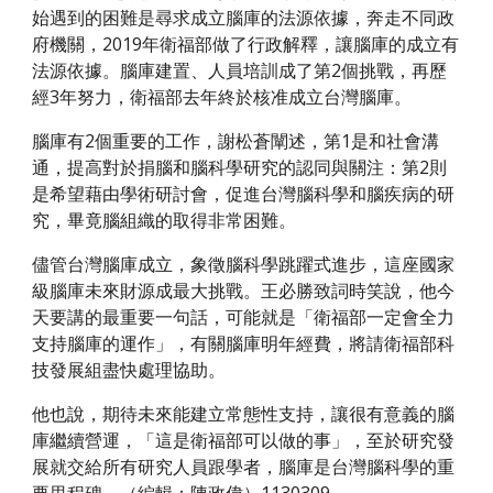
始遇到的困難是尋求成立腦庫的法源依據，奔走不同政
府機關，2019年衛福部做了行政解釋，讓腦庫的成立有
法源依據。腦庫建置、人員培訓成了第2個挑戰，再歷
經3年努力，衛福部去年終於核准成立台灣腦庫。
腦庫有2個重要的工作，謝松蒼闡述，第1是和社會溝
通，提高對於捐腦和腦科學研究的認同與關注：第2則
是希望藉由學術研討會，促進台灣腦科學和腦疾病的研
究，畢竟腦組織的取得非常困難。
儘管台灣腦庫成立，象徵腦科學跳躍式進步，這座國家
級腦庫未來財源成最大挑戰。王必勝致詞時笑說，他今
天要講的最重要一句話，可能就是「衛福部一定會全力
支持腦庫的運作」，有關腦庫明年經費，將請衛福部科
技發展組盡快處理協助。
他也說，期待未來能建立常態性支持，讓很有意義的腦
庫繼續營運，「這是衛福部可以做的事」，至於研究發
展就交給所有研究人員跟學者，腦庫是台灣腦科學的重