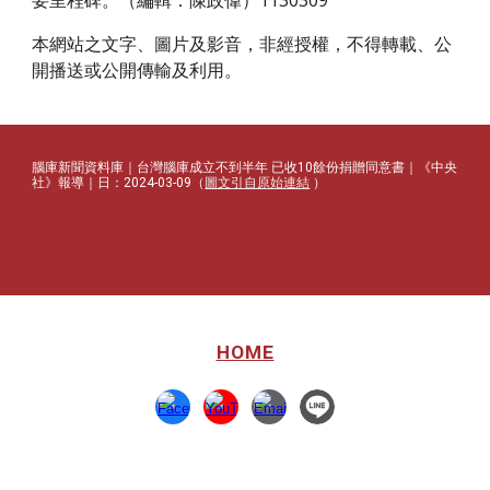
要里程碑。（編輯：陳政偉）1130309
本網站之文字、圖片及影音，非經授權，不得轉載、公
開播送或公開傳輸及利用。
腦庫新聞資料庫｜台灣腦庫成立不到半年 已收10餘份捐贈同意書｜《
中央
社
》報導｜日：2024-03-
09
（
圖文引自原始連結
）
HOME