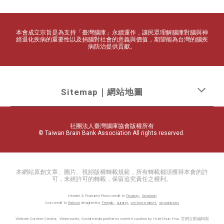
本會成立宗旨是為支持「臺灣腦庫」永續運作，讓民眾理解腦庫對腦
與
神
經退化疾病的重要性以及捐腦對社會的意義與價值，期望能為台灣的腦疾
病防治提供貢獻。
Sitemap｜網站地圖
社團法人臺灣腦庫協會版權所有
© Taiwan Brain Bank Association All rights reserved.
本網站原創文章、圖片、視頻版權轉載規範，所有轉載都須獲得本會的許
可，未經許可的轉載，保留追究責任之權利。
,
Header & Featured Photo credit to
Pixabay
Unsplash
,
,
,
Icon credit to
flaticon
designed by
Freepik
surang
vectors-market
smashicons
Website Content Creator, Webmaster,
Social media platforms content curation
by
Huei-Chun Hsu
官網企劃編輯製