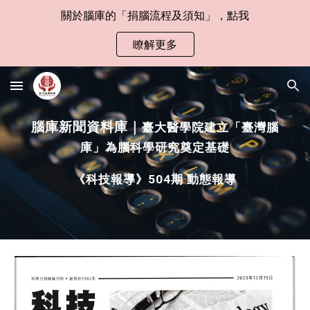
關於腦庫的「捐腦流程及須知」，點我
Skip to main content
Skip to navigation
瞭解更多
腦庫新聞資料庫｜
臺大醫學院建立「臺灣腦
庫」為腦科學研究奠定基礎
《科技報導》504期 動態報導