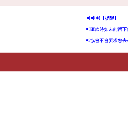
🔈🔉🔊
【提醒】
📢
匯款時如未能留下
📢
協會不會要求您去