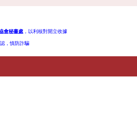
協會秘書處
，以
利
核對開立收據
確認，慎防詐騙