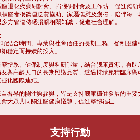
辦理腦退化疾病研討會、捐腦研討會及工作坊，促進跨領
提供捐腦者接體運送費協助、家屬撫慰及褒揚，陪伴每
透過多方管道傳遞捐腦相關知識，促進社會理解。
量
一項結合時間、專業與社會信任的長期工程。從制度建
仰賴穩定而持續的投入。
醫療體系、健保制度與科研能量，結合腦庫資源，有助
病友與高齡人口的長期照護品質。透過持續累積臨床與
並強化國際連結。
來自各界的關注與參與，皆是支持腦庫穩健發展的重要
社會大眾共同關注腦健康議題，促進整體福祉。
支持行動