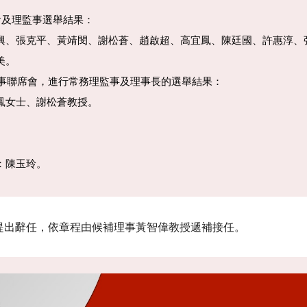
會及理監事選舉結果：
興、張克平、黃靖閔、謝松蒼
、趙啟超、高宜鳳、
陳廷國、許惠淳
、
美。
監事聯席會，進行常務理監事及理事長的選舉結果：
鳳女士、謝松蒼教授。
：
陳玉玲。
提出辭任，
依章程
由候補理事黃智偉教授遞補接任。