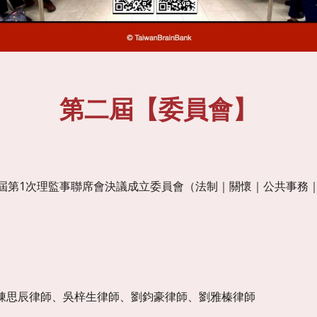
第
二
屆
【委員會】
屆第
1次
理監事聯席會決議成立委員會（法制｜關懷｜公共事
務
陳思辰律師、吳梓生律師、劉鈞豪律師、劉雅榛律師