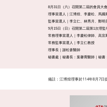
8月31日（六）召開第二屆的會員大
理事當選人｜江博煌、李慶松、馬國
監事當選人｜李立仁
、
林秀月、鄭明
9月15日（日）召開第二屆第1次理
常務理事當選人｜李慶松律師、高宜
常務監事當選人｜李立仁教授
理事長
｜謝松蒼醫師
秘書處｜秘書長：葉馨喬醫師｜
秘書
備註：江博煌理事於114年8月7日