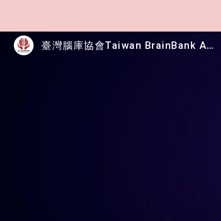
Sk
臺灣腦庫協會Taiwan BrainBank Assoc. - Brain Donation: A Gift for Future Generations