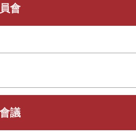
員會
會議