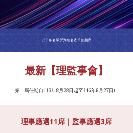
以下各名單所列姓名依筆劃順序
最新【理監事會】
第二屆任期自113年8月28日起至116年8月27日止
理事應選11席｜監事應選3席